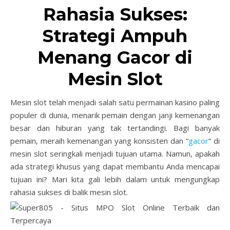
Rahasia Sukses:
Strategi Ampuh
Menang Gacor di
Mesin Slot
Mesin slot telah menjadi salah satu permainan kasino paling
populer di dunia, menarik pemain dengan janji kemenangan
besar dan hiburan yang tak tertandingi. Bagi banyak
pemain, meraih kemenangan yang konsisten dan “
gacor
” di
mesin slot seringkali menjadi tujuan utama. Namun, apakah
ada strategi khusus yang dapat membantu Anda mencapai
tujuan ini? Mari kita gali lebih dalam untuk mengungkap
rahasia sukses di balik mesin slot.