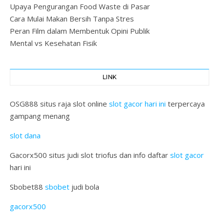
Upaya Pengurangan Food Waste di Pasar
Cara Mulai Makan Bersih Tanpa Stres
Peran Film dalam Membentuk Opini Publik
Mental vs Kesehatan Fisik
LINK
OSG888 situs raja slot online
slot gacor hari ini
terpercaya
gampang menang
slot dana
Gacorx500 situs judi slot triofus dan info daftar
slot gacor
hari ini
Sbobet88
sbobet
judi bola
gacorx500