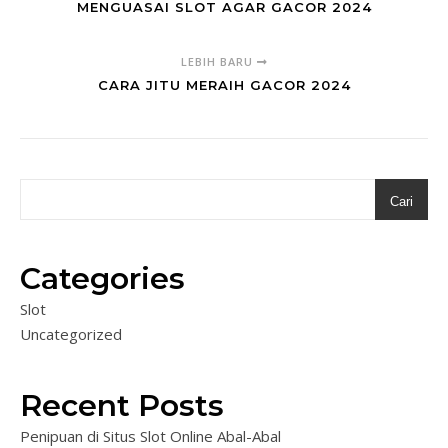
MENGUASAI SLOT AGAR GACOR 2024
LEBIH BARU
CARA JITU MERAIH GACOR 2024
Cari
Categories
Slot
Uncategorized
Recent Posts
Penipuan di Situs Slot Online Abal-Abal