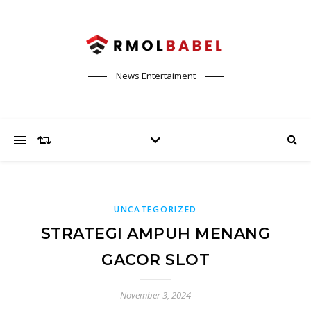
News Entertaiment
UNCATEGORIZED
STRATEGI AMPUH MENANG
GACOR SLOT
November 3, 2024