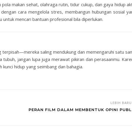
pola makan sehat, olahraga rutin, tidur cukup, dan gaya hidup akt
ga dengan cara mengelola stres, membangun hubungan sosial ya
gu untuk mencari bantuan profesional bila diperlukan.
ang terpisah—mereka saling mendukung dan memengaruhi satu sa
pada tubuh, jangan lupa juga merawat pikiran dan perasaanmu. Kar
ah kunci hidup yang seimbang dan bahagia.
LEBIH BAR
PERAN FILM DALAM MEMBENTUK OPINI PUBL