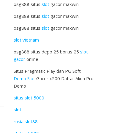
osg888 situs
slot
gacor maxwin
osg888 situs
slot
gacor maxwin
osg888 situs
slot
gacor maxwin
slot vietnam
osg888 situs depo 25 bonus 25
slot
gacor
online
Situs Pragmatic Play dan PG Soft
Demo Slot
Gacor x500 Daftar Akun Pro
Demo
situs slot 5000
slot
rusia slot88