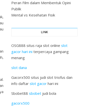
Peran Film dalam Membentuk Opini
Publik
Mental vs Kesehatan Fisik
uk,
au
au
LINK
OSG888 situs raja slot online
slot
an
gacor hari ini
terpercaya gampang
h,
menang
slot dana
Gacorx500 situs judi slot triofus dan
l.
info daftar
slot gacor
hari ini
an
ya
Sbobet88
sbobet
judi bola
gacorx500