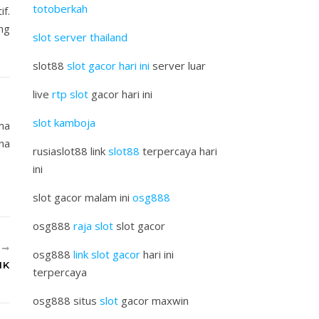
totoberkah
if.
ng
slot server thailand
slot88
slot gacor hari ini
server luar
live
rtp slot
gacor hari ini
slot kamboja
ma
ena
rusiaslot88 link
slot88
terpercaya hari
ini
slot gacor malam ini
osg888
osg888
raja slot
slot gacor
U
osg888
link slot gacor
hari ini
IK
terpercaya
osg888 situs
slot
gacor maxwin