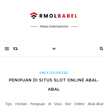
News Entertaiment
UNCATEGORIZED
PENIPUAN DI SITUS SLOT ONLINE ABAL-
ABAL
Tips Hindari Penipuan di Situs Slot Online Abal-Abal