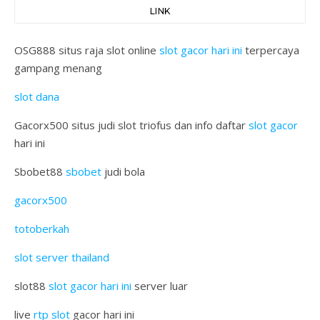
LINK
OSG888 situs raja slot online
slot gacor hari ini
terpercaya
gampang menang
slot dana
Gacorx500 situs judi slot triofus dan info daftar
slot gacor
hari ini
Sbobet88
sbobet
judi bola
gacorx500
totoberkah
slot server thailand
slot88
slot gacor hari ini
server luar
live
rtp slot
gacor hari ini