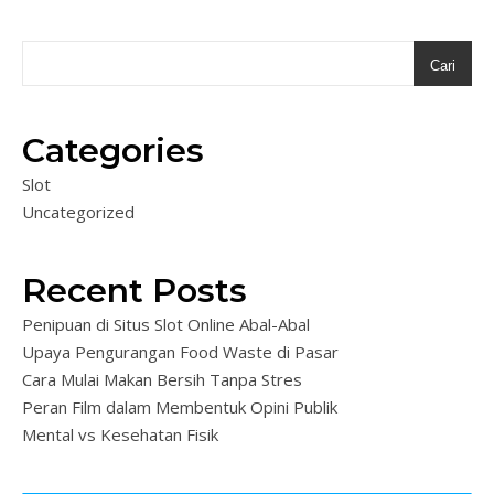
Cari
Categories
Slot
Uncategorized
Recent Posts
Penipuan di Situs Slot Online Abal-Abal
Upaya Pengurangan Food Waste di Pasar
Cara Mulai Makan Bersih Tanpa Stres
Peran Film dalam Membentuk Opini Publik
Mental vs Kesehatan Fisik