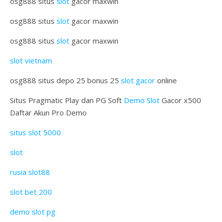
osg888 situs
slot
gacor maxwin
osg888 situs
slot
gacor maxwin
osg888 situs
slot
gacor maxwin
slot vietnam
osg888 situs depo 25 bonus 25
slot gacor
online
Situs Pragmatic Play dan PG Soft
Demo Slot
Gacor x500
Daftar Akun Pro Demo
situs slot 5000
slot
rusia slot88
slot bet 200
demo slot pg