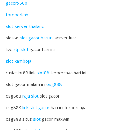
gacorx500
totoberkah
slot server thailand
slot88
slot gacor hari ini
server luar
live
rtp slot
gacor hari ini
slot kamboja
rusiaslot88 link
slot88
terpercaya hari ini
slot gacor malam ini
osg888
osg888
raja slot
slot gacor
osg888
link slot gacor
hari ini terpercaya
osg888 situs
slot
gacor maxwin