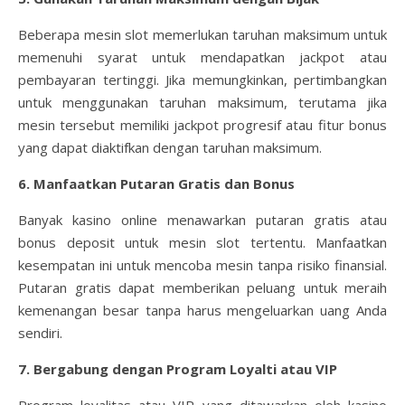
Beberapa mesin slot memerlukan taruhan maksimum untuk
memenuhi syarat untuk mendapatkan jackpot atau
pembayaran tertinggi. Jika memungkinkan, pertimbangkan
untuk menggunakan taruhan maksimum, terutama jika
mesin tersebut memiliki jackpot progresif atau fitur bonus
yang dapat diaktifkan dengan taruhan maksimum.
6. Manfaatkan Putaran Gratis dan Bonus
Banyak kasino online menawarkan putaran gratis atau
bonus deposit untuk mesin slot tertentu. Manfaatkan
kesempatan ini untuk mencoba mesin tanpa risiko finansial.
Putaran gratis dapat memberikan peluang untuk meraih
kemenangan besar tanpa harus mengeluarkan uang Anda
sendiri.
7. Bergabung dengan Program Loyalti atau VIP