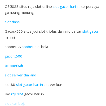
OSG888 situs raja slot online
slot gacor hari ini
terpercaya
gampang menang
slot dana
Gacorx500 situs judi slot triofus dan info daftar
slot gacor
hari ini
Sbobet88
sbobet
judi bola
gacorx500
totoberkah
slot server thailand
slot88
slot gacor hari ini
server luar
live
rtp slot
gacor hari ini
slot kamboja