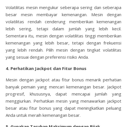
Volatilitas mesin mengukur seberapa sering dan seberapa
besar mesin membayar kemenangan. Mesin dengan
volatilitas rendah cenderung memberikan kemenangan
lebih sering, tetapi dalam jumlah yang lebih kecil.
Sementara itu, mesin dengan volatilitas tinggi memberikan
kemenangan yang lebih besar, tetapi dengan frekuensi
yang lebih rendah. Pilih mesin dengan tingkat volatilitas
yang sesuai dengan preferensi risiko Anda.
4. Perhatikan Jackpot dan Fitur Bonus
Mesin dengan jackpot atau fitur bonus menarik perhatian
banyak pemain yang mencari kemenangan besar. Jackpot
progresif, khususnya, dapat mencapai jumlah yang
menggiurkan. Perhatikan mesin yang menawarkan jackpot
besar atau fitur bonus yang dapat meningkatkan peluang
Anda untuk meraih kemenangan besar.
5. Gunakan Taruhan Maksimum dengan Bijak