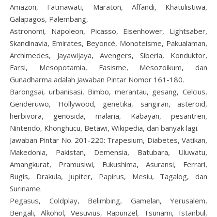
Amazon, Fatmawati, Maraton, Affandi, Khatulistiwa,
Galapagos, Palembang,
Astronomi, Napoleon, Picasso, Eisenhower, Lightsaber,
Skandinavia, Emirates, Beyoncé, Monoteisme, Pakualaman,
Archimedes, Jayawijaya, Avengers, Siberia, Konduktor,
Farsi, Mesopotamia, Fasisme, Mesozoikum, dan
Gunadharma adalah Jawaban Pintar Nomor 161-180.
Barongsai, urbanisasi, Bimbo, merantau, gesang, Celcius,
Genderuwo, Hollywood, genetika, sangiran, asteroid,
herbivora, genosida, malaria, Kabayan, pesantren,
Nintendo, Khonghucu, Betawi, Wikipedia, dan banyak lagi.
Jawaban Pintar No. 201-220: Trapesium, Diabetes, Vatikan,
Makedonia, Pakistan, Demensia, Batubara, Uluwatu,
Amangkurat, Pramusiwi, Fukushima, Asuransi, Ferrari,
Bugis, Drakula, Jupiter, Papirus, Mesiu, Tagalog, dan
Suriname.
Pegasus, Coldplay, Belimbing, Gamelan, Yerusalem,
Bengali, Alkohol, Vesuvius, Rapunzel, Tsunami, Istanbul,