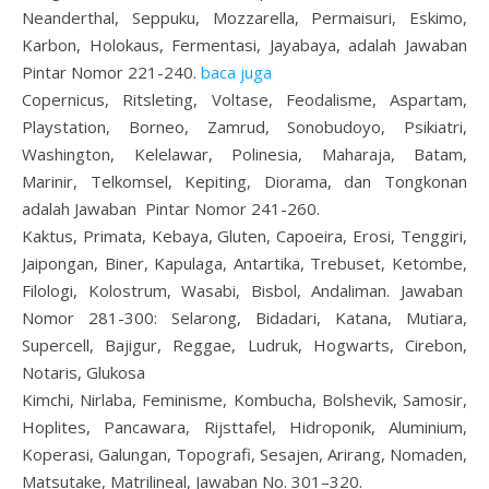
Neanderthal, Seppuku, Mozzarella, Permaisuri, Eskimo,
Karbon, Holokaus, Fermentasi, Jayabaya, adalah Jawaban
Pintar Nomor 221-240.
baca juga
Copernicus, Ritsleting, Voltase, Feodalisme, Aspartam,
Playstation, Borneo, Zamrud, Sonobudoyo, Psikiatri,
Washington, Kelelawar, Polinesia, Maharaja, Batam,
Marinir, Telkomsel, Kepiting, Diorama, dan Tongkonan
adalah Jawaban Pintar Nomor 241-260.
Kaktus, Primata, Kebaya, Gluten, Capoeira, Erosi, Tenggiri,
Jaipongan, Biner, Kapulaga, Antartika, Trebuset, Ketombe,
Filologi, Kolostrum, Wasabi, Bisbol, Andaliman. Jawaban
Nomor 281-300: Selarong, Bidadari, Katana, Mutiara,
Supercell, Bajigur, Reggae, Ludruk, Hogwarts, Cirebon,
Notaris, Glukosa
Kimchi, Nirlaba, Feminisme, Kombucha, Bolshevik, Samosir,
Hoplites, Pancawara, Rijsttafel, Hidroponik, Aluminium,
Koperasi, Galungan, Topografi, Sesajen, Arirang, Nomaden,
Matsutake, Matrilineal, Jawaban No. 301–320.