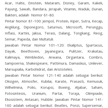
Acar, Halte, Einstein, Mataram, Disney, Garam, Kakek,
Payung, Sawah, Bandara, Jerapah, Vitamin, Waduk, Durian,
Bakteri, adalah Nomor 61-80.
Pintar Nomor 81-100: Jempol, Protein, Kiper, Sutra, Kecap,
Angklung, Diponegoro, Saturnus, Microsoft, Perunggu,
Inflasi, Kartini, Jaksa, Terasi, Dalang, Tongkang, Reog,
Semar, Papeda, dan Multatuli.
Jawaban Pintar Nomor 101–120: Ekaliptus, Spartacus,
Dayak, Beethoven, Jayanegara, Pulitzer, Krakatau,
Kalimaya, Wimbledon, Arwana, Dirgantara, Combro,
Sampoerna, Shakespeare, Pattimura, Damaskus, Unilever,
Marsupialia, Karbohidrat, dan Aristoteles.
Jawaban Pintar Nomor 121-140 adalah sebagai berikut:
Oksigen, Atmosfer, Kubilai, Karate, Prasasti, Kemusuk,
Wilhelmina, Polio, Korupsi, Boeing, Aljabar, Saham,
Fotosintesis, Uranium, Partai, Toraja, Olimpiade,
Ekosistem, Antasari, Hubble. Jawaban Pintar Nomor 141-
160 adalah sebagai berikut: Beatles, Ponzi, Supersemar,