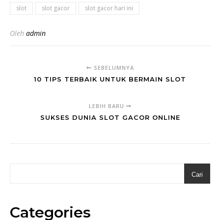
slot
slot gacor
slot gacor hari ini
Oleh
admin
SEBELUMNYA
10 TIPS TERBAIK UNTUK BERMAIN SLOT
LEBIH BARU
SUKSES DUNIA SLOT GACOR ONLINE
Cari
Categories