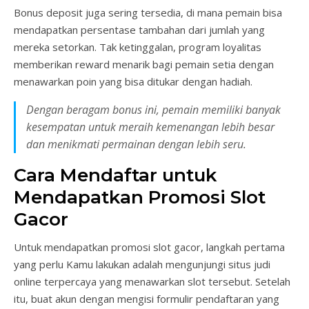
Bonus deposit juga sering tersedia, di mana pemain bisa
mendapatkan persentase tambahan dari jumlah yang
mereka setorkan. Tak ketinggalan, program loyalitas
memberikan reward menarik bagi pemain setia dengan
menawarkan poin yang bisa ditukar dengan hadiah.
Dengan beragam bonus ini, pemain memiliki banyak
kesempatan untuk meraih kemenangan lebih besar
dan menikmati permainan dengan lebih seru.
Cara Mendaftar untuk
Mendapatkan Promosi Slot
Gacor
Untuk mendapatkan promosi slot gacor, langkah pertama
yang perlu Kamu lakukan adalah mengunjungi situs judi
online terpercaya yang menawarkan slot tersebut. Setelah
itu, buat akun dengan mengisi formulir pendaftaran yang