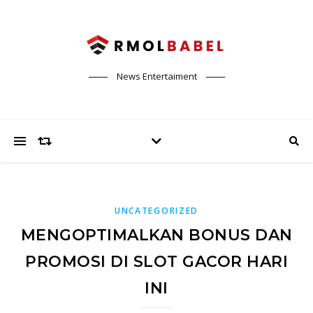
News Entertaiment
UNCATEGORIZED
MENGOPTIMALKAN BONUS DAN
PROMOSI DI SLOT GACOR HARI
INI