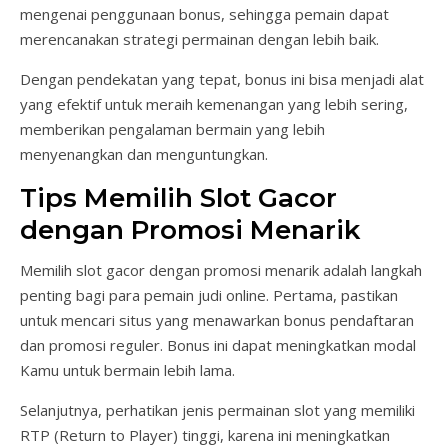
mengenai penggunaan bonus, sehingga pemain dapat
merencanakan strategi permainan dengan lebih baik.
Dengan pendekatan yang tepat, bonus ini bisa menjadi alat
yang efektif untuk meraih kemenangan yang lebih sering,
memberikan pengalaman bermain yang lebih
menyenangkan dan menguntungkan.
Tips Memilih Slot Gacor
dengan Promosi Menarik
Memilih slot gacor dengan promosi menarik adalah langkah
penting bagi para pemain judi online. Pertama, pastikan
untuk mencari situs yang menawarkan bonus pendaftaran
dan promosi reguler. Bonus ini dapat meningkatkan modal
Kamu untuk bermain lebih lama.
Selanjutnya, perhatikan jenis permainan slot yang memiliki
RTP (Return to Player) tinggi, karena ini meningkatkan