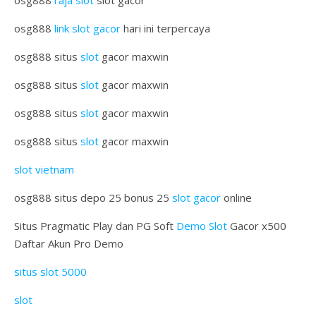
osg888
raja slot
slot gacor
osg888
link slot gacor
hari ini terpercaya
osg888 situs
slot
gacor maxwin
osg888 situs
slot
gacor maxwin
osg888 situs
slot
gacor maxwin
osg888 situs
slot
gacor maxwin
slot vietnam
osg888 situs depo 25 bonus 25
slot gacor
online
Situs Pragmatic Play dan PG Soft
Demo Slot
Gacor x500
Daftar Akun Pro Demo
situs slot 5000
slot