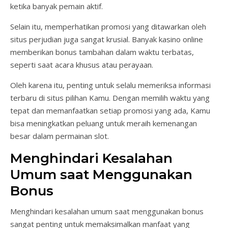
ketika banyak pemain aktif.
Selain itu, memperhatikan promosi yang ditawarkan oleh
situs perjudian juga sangat krusial. Banyak kasino online
memberikan bonus tambahan dalam waktu terbatas,
seperti saat acara khusus atau perayaan.
Oleh karena itu, penting untuk selalu memeriksa informasi
terbaru di situs pilihan Kamu. Dengan memilih waktu yang
tepat dan memanfaatkan setiap promosi yang ada, Kamu
bisa meningkatkan peluang untuk meraih kemenangan
besar dalam permainan slot.
Menghindari Kesalahan
Umum saat Menggunakan
Bonus
Menghindari kesalahan umum saat menggunakan bonus
sangat penting untuk memaksimalkan manfaat yang