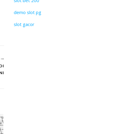
slot bet 200
demo slot pg
slot gacor
U
DI
NI