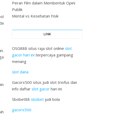
Peran Film dalam Membentuk Opini
Publik
Mental vs Kesehatan Fisik
ol
da
LINK
OSG888 situs raja slot online
slot
n.
gacor hari ini
terpercaya gampang
ga
menang
slot dana
Gacorx500 situs judi slot triofus dan
an
info daftar
slot gacor
hari ini
Sbobet88
sbobet
judi bola
gacorx500
ih