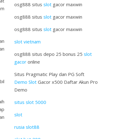
at
osg888 situs
slot
gacor maxwin
am
osg888 situs
slot
gacor maxwin
osg888 situs
slot
gacor maxwin
an
slot vietnam
an
osg888 situs depo 25 bonus 25
slot
gacor
online
Situs Pragmatic Play dan PG Soft
il
Demo Slot
Gacor x500 Daftar Akun Pro
Demo
ih
situs slot 5000
ap
slot
an
rusia slot88