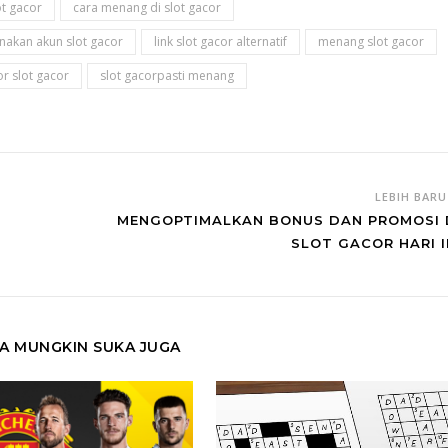
ot gacor
cara menang di slot gacor
akan akun slot gacor
link slot gacor alternatif
menang slot gacor
or slot gacor
slot gacorpasti menang
LEBIH BAR
MENGOPTIMALKAN BONUS DAN PROMOSI 
SLOT GACOR HARI I
A MUNGKIN SUKA JUGA