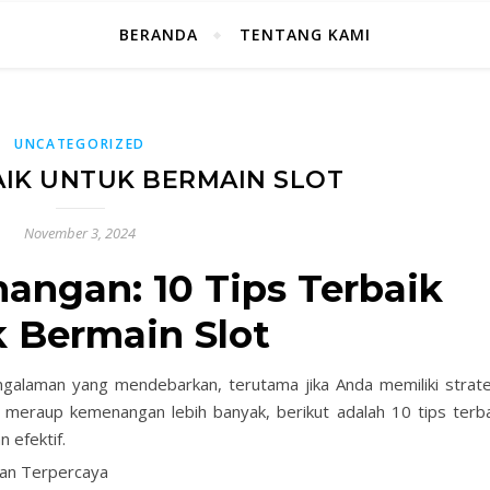
BERANDA
TENTANG KAMI
UNCATEGORIZED
BAIK UNTUK BERMAIN SLOT
November 3, 2024
ngan: 10 Tips Terbaik
 Bermain Slot
ngalaman yang mendebarkan, terutama jika Anda memiliki strate
meraup kemenangan lebih banyak, berikut adalah 10 tips terba
 efektif.