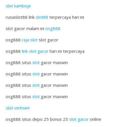
slot kamboja
rusiaslot88 link
slot88
terpercaya hari ini
slot gacor malam ini
osg888
osg888
raja slot
slot gacor
osg888
link slot gacor
hari ini terpercaya
osg888 situs
slot
gacor maxwin
osg888 situs
slot
gacor maxwin
osg888 situs
slot
gacor maxwin
osg888 situs
slot
gacor maxwin
slot vietnam
osg888 situs depo 25 bonus 25
slot gacor
online