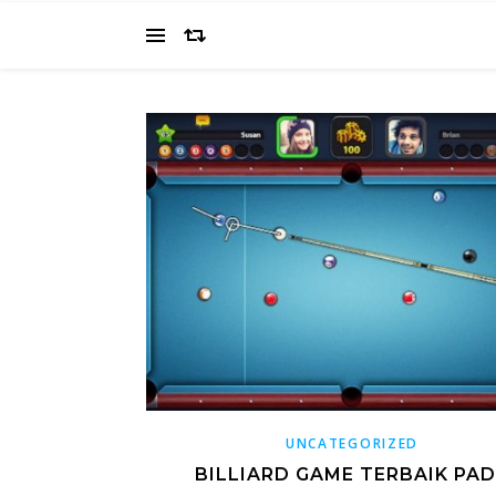
UNCATEGORIZED
BILLIARD GAME TERBAIK PA