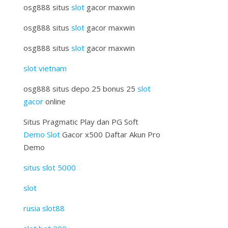
osg888 situs
slot
gacor maxwin
osg888 situs
slot
gacor maxwin
osg888 situs
slot
gacor maxwin
slot vietnam
osg888 situs depo 25 bonus 25
slot
gacor
online
Situs Pragmatic Play dan PG Soft
Demo Slot
Gacor x500 Daftar Akun Pro
Demo
situs slot 5000
slot
rusia slot88