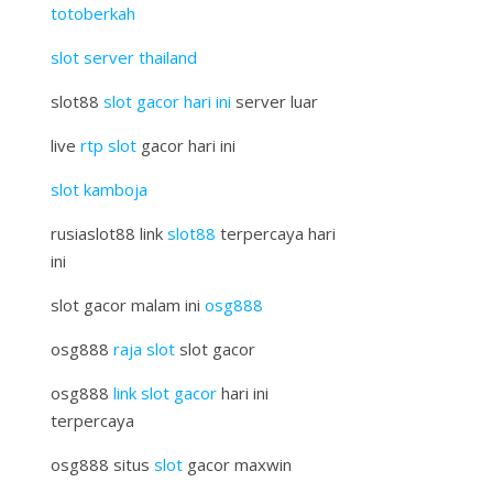
totoberkah
slot server thailand
slot88
slot gacor hari ini
server luar
live
rtp slot
gacor hari ini
slot kamboja
rusiaslot88 link
slot88
terpercaya hari
ini
slot gacor malam ini
osg888
osg888
raja slot
slot gacor
osg888
link slot gacor
hari ini
terpercaya
osg888 situs
slot
gacor maxwin